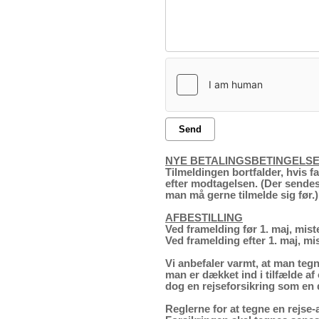
Send
NYE BETALINGSBETINGELS
Tilmeldingen bortfalder, hvis f
efter modtagelsen. (Der sendes 
man må gerne tilmelde sig før.)
AFBESTILLING
Ved framelding før 1. maj, mis
Ved framelding efter 1. maj, mi
Vi anbefaler varmt, at man tegne
man er dækket ind i tilfælde af
dog en rejseforsikring som en d
Reglerne for at tegne en rejse-a