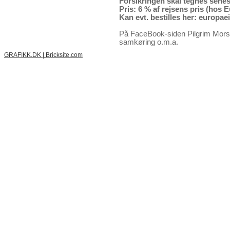
Forsikringen skal tegnes senest
Pris: 6 % af rejsens pris (hos 
Kan evt. bestilles her: europae
På FaceBook-siden Pilgrim Mors
samkøring o.m.a.
GRAFIKK.DK
|
Bricksite.com