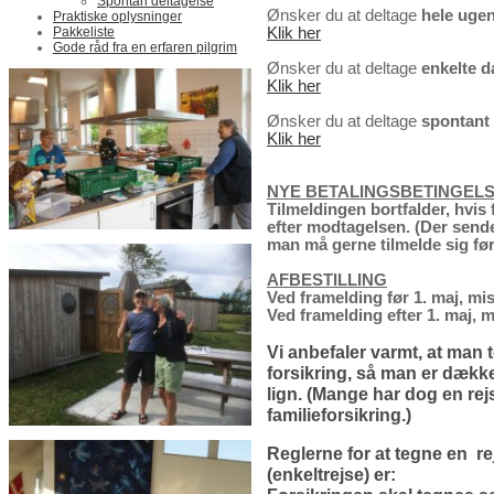
Spontan deltagelse
Ønsker du at deltage
hele uge
Praktiske oplysninger
Pakkeliste
Klik her
Gode råd fra en erfaren pilgrim
Ønsker du at deltage
enkelte d
Klik her
Ønsker du at deltage
spontant
Klik her
NYE BETALINGSBETINGEL
Tilmeldingen bortfalder, hvis 
efter modtagelsen. (Der sendes
man må gerne tilmelde sig før
AFBESTILLING
Ved framelding før 1. maj, mi
Ved framelding efter 1. maj, 
Vi anbefaler varmt, at man t
forsikring, så man er dækket
lign. (Mange har dog en rej
familieforsikring.)
Reglerne for at tegne en rej
(enkeltrejse) er: